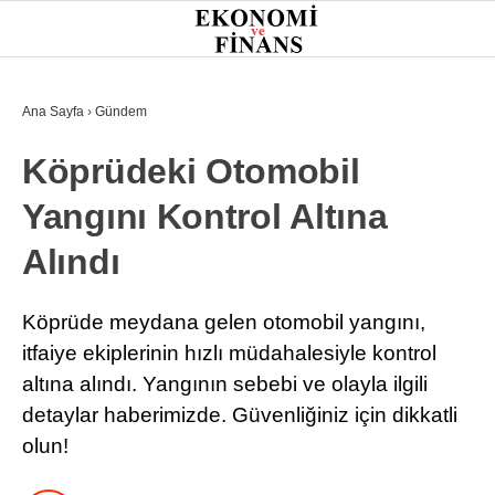
26.1
°
İSTANBUL
Ana Sayfa
›
Gündem
Köprüdeki Otomobil
GÜNDEM
Yangını Kontrol Altına
EKONOMI
Alındı
FINANS
BORSA
Köprüde meydana gelen otomobil yangını,
itfaiye ekiplerinin hızlı müdahalesiyle kontrol
KRIPTO
altına alındı. Yangının sebebi ve olayla ilgili
SEKTÖRLER
detaylar haberimizde. Güvenliğiniz için dikkatli
olun!
TEKNOLOJI
OTOMOBIL