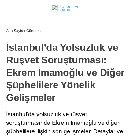
25.6
°
İSTANBUL
Ana Sayfa
›
Gündem
İstanbul’da Yolsuzluk ve
GÜNDEM
Rüşvet Soruşturması:
EKONOMI
Ekrem İmamoğlu ve Diğer
FINANS
Şüphelilere Yönelik
BORSA
Gelişmeler
KRIPTO
SEKTÖRLER
İstanbul’da yolsuzluk ve rüşvet
soruşturmasında Ekrem İmamoğlu ve diğer
TEKNOLOJI
şüphelilere ilişkin son gelişmeler. Detaylar ve
OTOMOBIL