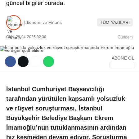
güncel bilgiler burada.
Ekonomi ve Finans
TÜM YAZILARI
Giriş: 29-04-2025 02:30
Gündem
WhatsApp İhbar Hattı
ABONE OL
Facebook
İstanbul Cumhuriyet Başsavcılığı
tarafından yürütülen kapsamlı yolsuzluk
ve rüşvet soruşturması, İstanbul
Instagram
Büyükşehir Belediye Başkanı Ekrem
Youtube
İmamoğlu’nun tutuklanmasının ardından
hız kesmeden devam ediyor. Soruşturma