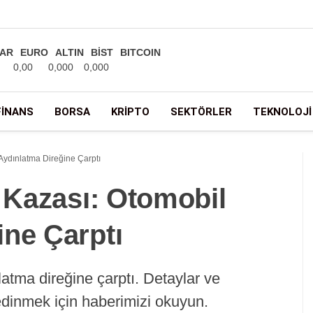
AR
EURO
ALTIN
BİST
BITCOIN
0,00
0,000
0,000
FINANS
BORSA
KRIPTO
SEKTÖRLER
TEKNOLOJI
 Aydınlatma Direğine Çarptı
k Kazası: Otomobil
ine Çarptı
latma direğine çarptı. Detaylar ve
edinmek için haberimizi okuyun.