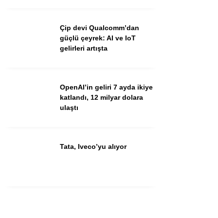
Youtube
Çip devi Qualcomm’dan
güçlü çeyrek: AI ve IoT
gelirleri artışta
OpenAI’in geliri 7 ayda ikiye
katlandı, 12 milyar dolara
ulaştı
Tata, Iveco’yu alıyor