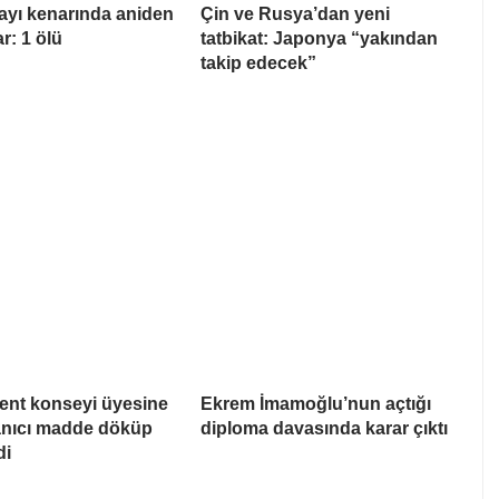
ayı kenarında aniden
Çin ve Rusya’dan yeni
ar: 1 ölü
tatbikat: Japonya “yakından
takip edecek”
ent konseyi üyesine
Ekrem İmamoğlu’nun açtığı
Yanıcı madde döküp
diploma davasında karar çıktı
di