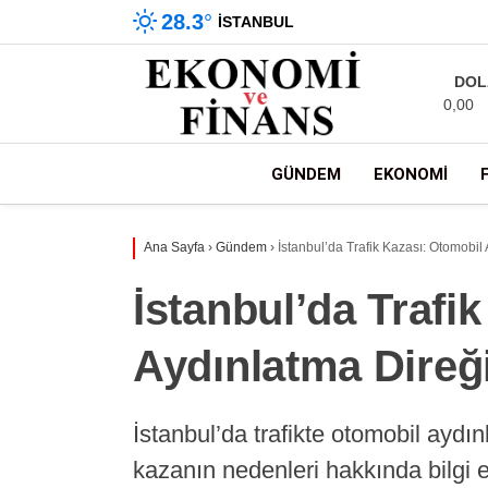
28.3
°
İSTANBUL
DOL
0,00
GÜNDEM
EKONOMI
Ana Sayfa
›
Gündem
›
İstanbul’da Trafik Kazası: Otomobil
İstanbul’da Trafi
Aydınlatma Direğ
İstanbul’da trafikte otomobil aydın
kazanın nedenleri hakkında bilgi 