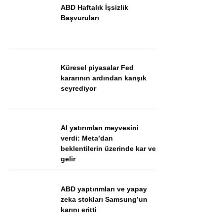
ABD Haftalık İşsizlik
Başvuruları
Küresel piyasalar Fed
kararının ardından karışık
seyrediyor
WhatsApp İhbar Hattı
AI yatırımları meyvesini
verdi: Meta’dan
beklentilerin üzerinde kar ve
gelir
Facebook
ABD yaptırımları ve yapay
zeka stokları Samsung’un
Instagram
karını eritti