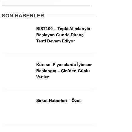
Gündem
SON HABERLER
Ekonomi
BIST100 – Tepki Alımlarıyla
Başlayan Günde Direnç
Borsa
Testi Devam Ediyor
Teknoloji
Spor
Küresel Piyasalarda İyimser
Başlangıç – Çin’den Güçlü
Magazin
Veriler
Otomobil
Kripto
Şirket Haberleri – Özet