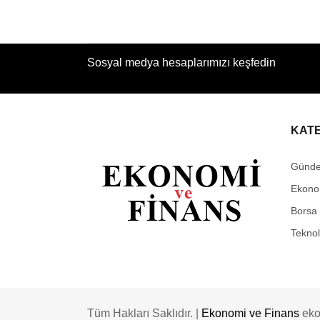
Sosyal medya hesaplarımızı keşfedin
KAT
Günd
Ekono
Borsa
Teknol
Tüm Hakları Saklıdır. |
Ekonomi ve Finans
eko