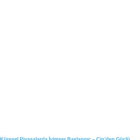
Küresel Piyasalarda İyimser Başlangıç – Çin’den Güçlü