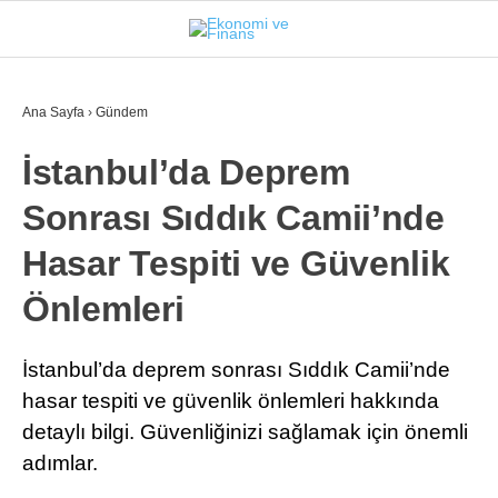
31.1
°
İSTANBUL
Ana Sayfa
›
Gündem
İstanbul’da Deprem
GÜNDEM
Sonrası Sıddık Camii’nde
EKONOMI
Hasar Tespiti ve Güvenlik
FINANS
Önlemleri
BORSA
KRIPTO
İstanbul’da deprem sonrası Sıddık Camii’nde
hasar tespiti ve güvenlik önlemleri hakkında
SEKTÖRLER
detaylı bilgi. Güvenliğinizi sağlamak için önemli
TEKNOLOJI
adımlar.
OTOMOBIL