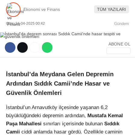
Ekonomi ve Finans
TÜM YAZILARI
Giriş: 24-04-2025 00:42
Gündem
ABONE OL
WhatsApp İhbar Hattı
İstanbul’da Meydana Gelen Depremin
Facebook
Ardından Sıddık Camii’nde Hasar ve
Güvenlik Önlemleri
Instagram
İstanbul’un Arnavutköy ilçesinde yaşanan 6,2
büyüklüğündeki depremin ardından,
Mustafa Kemal
Youtube
Paşa Mahallesi
sınırları içerisinde bulunan
Sıddık
Camii
ciddi anlamda hasar gördü. Özellikle caminin