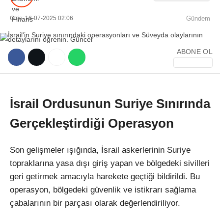
Giriş: 16-07-2025 02:06
Gündem
ABONE OL
WhatsApp İhbar Hattı
İsrail Ordusunun Suriye Sınırında
Gerçekleştirdiği Operasyon
Facebook
Son gelişmeler ışığında, İsrail askerlerinin Suriye
topraklarına yasa dışı giriş yapan ve bölgedeki sivilleri
Instagram
geri getirmek amacıyla harekete geçtiği bildirildi. Bu
operasyon, bölgedeki güvenlik ve istikrarı sağlama
Youtube
çabalarının bir parçası olarak değerlendiriliyor.