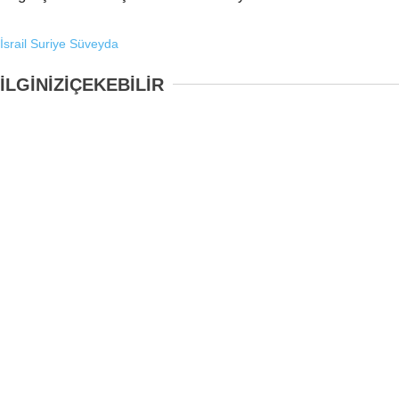
İsrail
Suriye
Süveyda
İLGİNİZİ
ÇEKEBİLİR