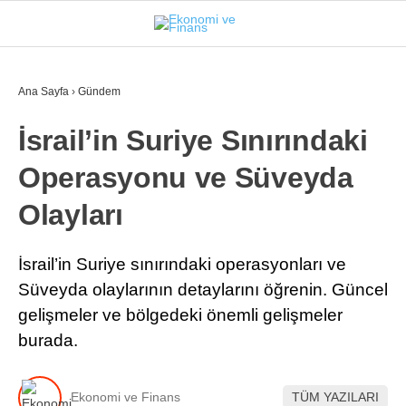
27.2
°
İSTANBUL
Ana Sayfa
›
Gündem
İsrail’in Suriye Sınırındaki
GÜNDEM
Operasyonu ve Süveyda
EKONOMI
Olayları
FINANS
BORSA
İsrail’in Suriye sınırındaki operasyonları ve
Süveyda olaylarının detaylarını öğrenin. Güncel
KRIPTO
gelişmeler ve bölgedeki önemli gelişmeler
SEKTÖRLER
burada.
TEKNOLOJI
Ekonomi ve Finans
TÜM YAZILARI
OTOMOBIL