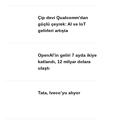
Youtube
Çip devi Qualcomm’dan
güçlü çeyrek: AI ve IoT
gelirleri artışta
OpenAI’in geliri 7 ayda ikiye
katlandı, 12 milyar dolara
ulaştı
Tata, Iveco’yu alıyor