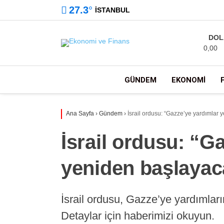
27.3
°
İSTANBUL
DOL
0,00
GÜNDEM
EKONOMI
Ana Sayfa
›
Gündem
›
İsrail ordusu: “Gazze’ye yardımlar
İsrail ordusu: “G
yeniden başlayac
İsrail ordusu, Gazze’ye yardımlar
Detaylar için haberimizi okuyun.