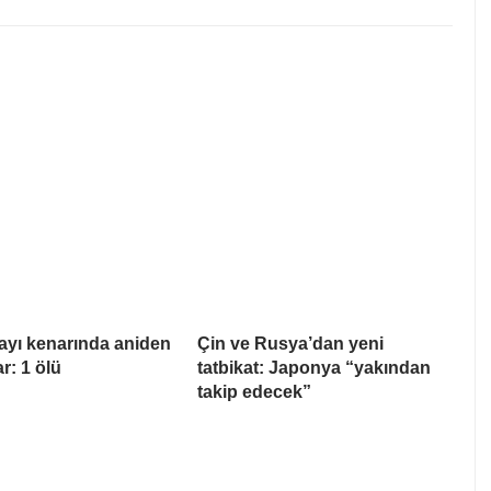
ayı kenarında aniden
Çin ve Rusya’dan yeni
ar: 1 ölü
tatbikat: Japonya “yakından
takip edecek”