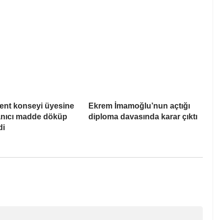
ent konseyi üyesine
Ekrem İmamoğlu’nun açtığı
Yanıcı madde döküp
diploma davasında karar çıktı
di