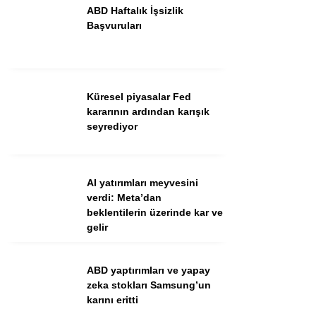
ABD Haftalık İşsizlik
Başvuruları
Küresel piyasalar Fed
kararının ardından karışık
seyrediyor
WhatsApp İhbar Hattı
AI yatırımları meyvesini
verdi: Meta’dan
beklentilerin üzerinde kar ve
gelir
Facebook
ABD yaptırımları ve yapay
zeka stokları Samsung’un
Instagram
karını eritti