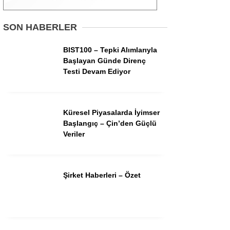
Gündem
SON HABERLER
Ekonomi
BIST100 – Tepki Alımlarıyla
Başlayan Günde Direnç
Borsa
Testi Devam Ediyor
Teknoloji
Spor
Küresel Piyasalarda İyimser
Başlangıç – Çin’den Güçlü
Magazin
Veriler
Otomobil
Kripto
Şirket Haberleri – Özet