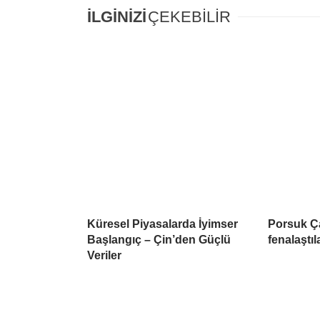
İLGİNİZİ
ÇEKEBİLİR
Küresel Piyasalarda İyimser
Porsuk Ç
Başlangıç – Çin’den Güçlü
fenalaştıl
Veriler