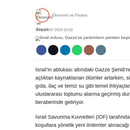
Ekonomi ve Finans
Giriş: 27-07-2025 02:42
İsrail’in ablukası altındaki Gazze Şeridi’
açlıktan kaynaklanan ölümler artarken, siv
gıda, ilaç ve temiz su gibi temel ihtiyaç
uluslararası toplumu alarma geçirmiş duru
beraberinde getiriyor.
İsrail Savunma Kuvvetleri (IDF) tarafınd
koşullara yönelik yeni önlemler alınacağ