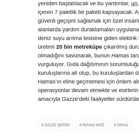
yeniden başlatılacak ve bu yardımlar,
un,
içeren 7 paletlik bir paketi kapsayacak. 
güvenli geçişini sağlamak için özel insan
alanlarda yardım duraklamaları uygulanabil
deniz suyu arıtma tesisine giden elektri
üretimi
20 bin metreküpe
çıkarılmış dur
olmadığını savunarak, bunun
Hamas tara
vurguluyor. Gıda dağıtımının sorumluluğu
kuruluşlarına ait olup, bu kuruluşlardan da
Hamas’ın eline geçmemesi için önlem alm
operasyonlar devam etmekte ve esirlerin 
amacıyla Gazze’deki faaliyetler sürdürül
GAZZE ŞERIDI
INSANI KRIZ
İSRAIL