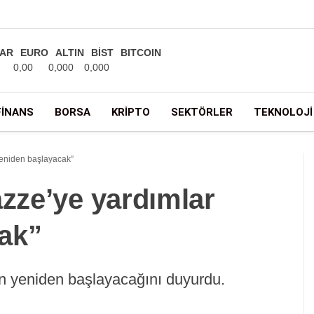
AR
EURO
ALTIN
BİST
BITCOIN
0,00
0,000
0,000
FINANS
BORSA
KRIPTO
SEKTÖRLER
TEKNOLOJI
 yeniden başlayacak”
azze’ye yardımlar
ak”
ın yeniden başlayacağını duyurdu.