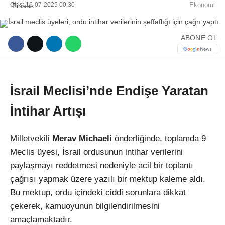
Giriş: 16-07-2025 00:30
Ekonomi
ABONE OL
WhatsApp İhbar Hattı
İsrail Meclisi’nde Endişe Yaratan
İntihar Artışı
Facebook
Milletvekili
Merav Michaeli
önderliğinde, toplamda 9
Meclis üyesi, İsrail ordusunun intihar verilerini
paylaşmayı reddetmesi nedeniyle
acil bir toplantı
Instagram
çağrısı yapmak üzere yazılı bir mektup kaleme aldı.
Bu mektup, ordu içindeki ciddi sorunlara dikkat
Youtube
çekerek, kamuoyunun bilgilendirilmesini
amaçlamaktadır.