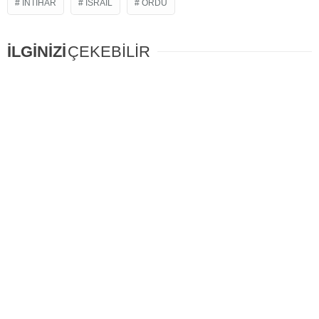
INTIHAR
İSRAIL
ORDU
İLGİNİZİ
ÇEKEBİLİR