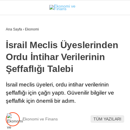
26
°
İSTANBUL
Ana Sayfa
›
Ekonomi
İsrail Meclis Üyeslerinden
GÜNDEM
Ordu İntihar Verilerinin
EKONOMI
Şeffaflığı Talebi
FINANS
BORSA
İsrail meclis üyeleri, ordu intihar verilerinin
şeffaflığı için çağrı yaptı. Güvenilir bilgiler ve
KRIPTO
şeffaflık için önemli bir adım.
SEKTÖRLER
TEKNOLOJI
Ekonomi ve Finans
TÜM YAZILARI
OTOMOBIL