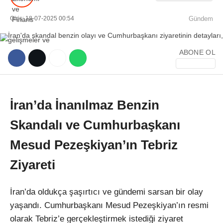
Giriş: 18-07-2025 00:54
Gündem
ABONE OL
WhatsApp İhbar Hattı
İran’da İnanılmaz Benzin
Skandalı ve Cumhurbaşkanı
Facebook
Mesud Pezeşkiyan’ın Tebriz
Ziyareti
Instagram
İran’da oldukça şaşırtıcı ve gündemi sarsan bir olay
Youtube
yaşandı. Cumhurbaşkanı Mesud Pezeşkiyan’ın resmi
olarak Tebriz’e gerçekleştirmek istediği ziyaret