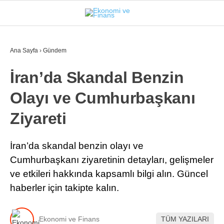
31
°
İSTANBUL
Ana Sayfa
›
Gündem
İran’da Skandal Benzin
GÜNDEM
Olayı ve Cumhurbaşkanı
EKONOMI
Ziyareti
FINANS
BORSA
İran’da skandal benzin olayı ve
Cumhurbaşkanı ziyaretinin detayları, gelişmeler
KRIPTO
ve etkileri hakkında kapsamlı bilgi alın. Güncel
SEKTÖRLER
haberler için takipte kalın.
TEKNOLOJI
Ekonomi ve Finans
TÜM YAZILARI
OTOMOBIL