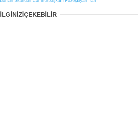
Benzin Skandalı
Cumhurbaşkanı Pezeşkiyan
İran
İLGİNİZİ
ÇEKEBİLİR