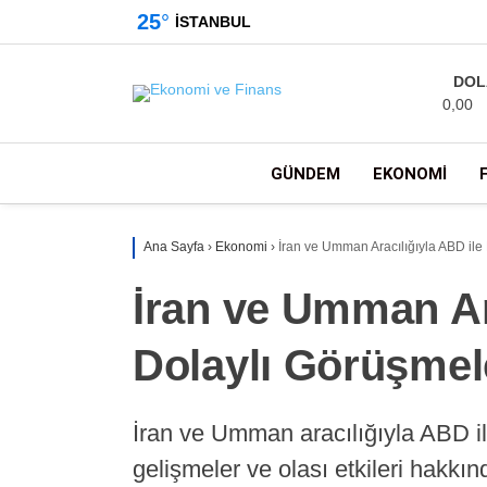
25
°
İSTANBUL
DOL
0,00
GÜNDEM
EKONOMI
Ana Sayfa
›
Ekonomi
›
İran ve Umman Aracılığıyla ABD il
İran ve Umman Ara
Dolaylı Görüşme
İran ve Umman aracılığıyla ABD i
gelişmeler ve olası etkileri hakkın