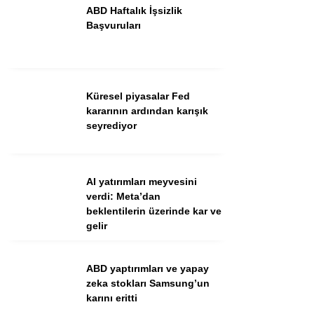
ABD Haftalık İşsizlik
Başvuruları
Küresel piyasalar Fed
kararının ardından karışık
seyrediyor
WhatsApp İhbar Hattı
AI yatırımları meyvesini
verdi: Meta’dan
beklentilerin üzerinde kar ve
Facebook
gelir
Instagram
Youtube
ABD yaptırımları ve yapay
zeka stokları Samsung’un
karını eritti