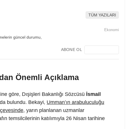
TÜM YAZILARI
Ekonomi
ABONE OL
’ndan Önemli Açıklama
ğine göre, Dışişleri Bakanlığı Sözcüsü
İsmail
rda bulundu. Bekayi,
Umman’ın arabuluculuğu
rçevesinde
, yarın planlanan uzmanlar
fın temsilcilerinin katılımıyla 26 Nisan tarihine