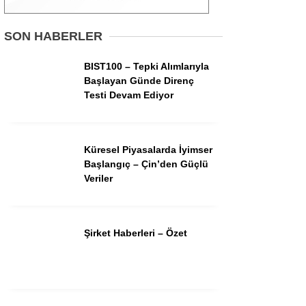
Gündem
SON HABERLER
Ekonomi
BIST100 – Tepki Alımlarıyla
Başlayan Günde Direnç
Borsa
Testi Devam Ediyor
Teknoloji
Spor
Küresel Piyasalarda İyimser
Başlangıç – Çin’den Güçlü
Magazin
Veriler
Otomobil
Kripto
Şirket Haberleri – Özet