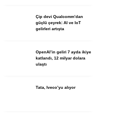
Çip devi Qualcomm’dan
güçlü çeyrek: AI ve IoT
gelirleri artışta
OpenAI’in geliri 7 ayda ikiye
katlandı, 12 milyar dolara
ulaştı
Tata, Iveco’yu alıyor