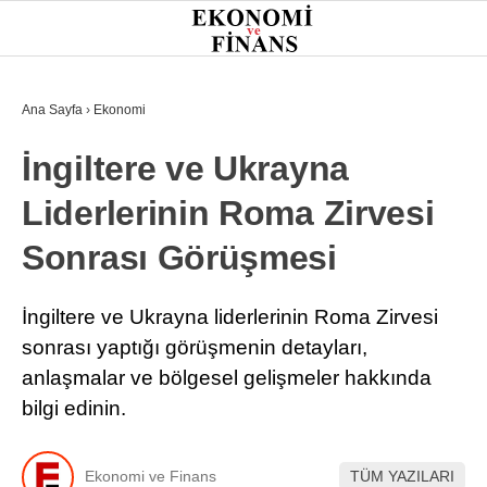
26
°
İSTANBUL
Ana Sayfa
›
Ekonomi
İngiltere ve Ukrayna
GÜNDEM
Liderlerinin Roma Zirvesi
EKONOMI
Sonrası Görüşmesi
FINANS
BORSA
İngiltere ve Ukrayna liderlerinin Roma Zirvesi
sonrası yaptığı görüşmenin detayları,
KRIPTO
anlaşmalar ve bölgesel gelişmeler hakkında
SEKTÖRLER
bilgi edinin.
TEKNOLOJI
Ekonomi ve Finans
TÜM YAZILARI
OTOMOBIL