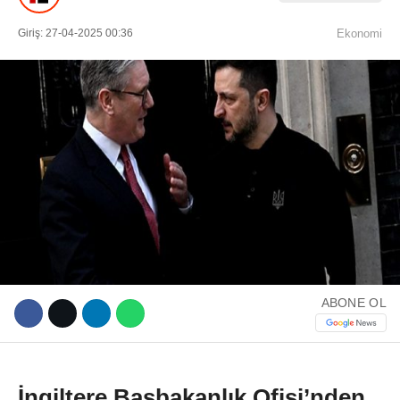
Giriş: 27-04-2025 00:36
Ekonomi
WhatsApp İhbar Hattı
Facebook
ABONE OL
Instagram
Youtube
İngiltere Başbakanlık Ofisi’nden