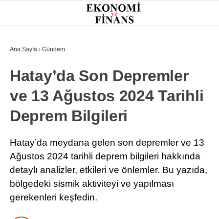
30.3
°
İSTANBUL
Ana Sayfa
›
Gündem
Hatay’da Son Depremler
GÜNDEM
ve 13 Ağustos 2024 Tarihli
EKONOMI
Deprem Bilgileri
FINANS
BORSA
Hatay’da meydana gelen son depremler ve 13
Ağustos 2024 tarihli deprem bilgileri hakkında
KRIPTO
detaylı analizler, etkileri ve önlemler. Bu yazıda,
SEKTÖRLER
bölgedeki sismik aktiviteyi ve yapılması
gerekenleri keşfedin.
TEKNOLOJI
OTOMOBIL