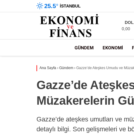
25.5
°
İSTANBUL
DOL
0,00
GÜNDEM
EKONOMI
Ana Sayfa
›
Gündem
›
Gazze’de Ateşkes Umudu ve Müzak
Gazze’de Ateşke
Müzakerelerin G
Gazze’de ateşkes umutları ve mü
detaylı bilgi. Son gelişmeleri ve b