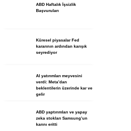
ABD Haftalık İşsizlik
Başvuruları
Küresel piyasalar Fed
kararının ardından karışık
seyrediyor
WhatsApp İhbar Hattı
AI yatırımları meyvesini
verdi: Meta’dan
beklentilerin üzerinde kar ve
gelir
Facebook
ABD yaptırımları ve yapay
zeka stokları Samsung’un
Instagram
karını eritti