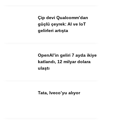
Youtube
Çip devi Qualcomm’dan
güçlü çeyrek: AI ve IoT
gelirleri artışta
OpenAI’in geliri 7 ayda ikiye
katlandı, 12 milyar dolara
ulaştı
Tata, Iveco’yu alıyor