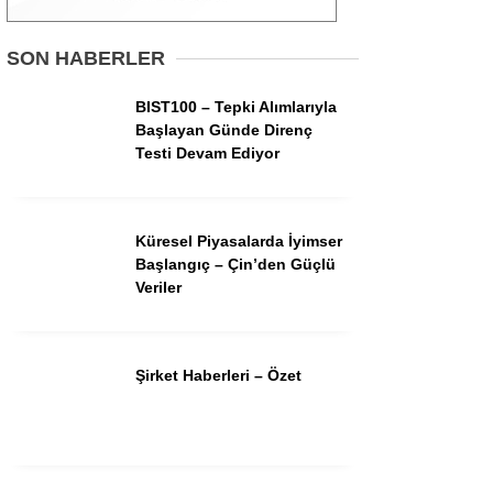
Gündem
SON HABERLER
Ekonomi
BIST100 – Tepki Alımlarıyla
Başlayan Günde Direnç
Borsa
Testi Devam Ediyor
Teknoloji
Spor
Küresel Piyasalarda İyimser
Başlangıç – Çin’den Güçlü
Magazin
Veriler
Otomobil
Kripto
Şirket Haberleri – Özet