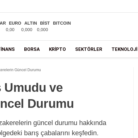
AR
EURO
ALTIN
BİST
BITCOIN
0,00
0,000
0,000
FINANS
BORSA
KRIPTO
SEKTÖRLER
TEKNOLOJI
erelerin Güncel Durumu
s Umudu ve
üncel Durumu
zakerelerin güncel durumu hakkında
ölgedeki barış çabalarını keşfedin.