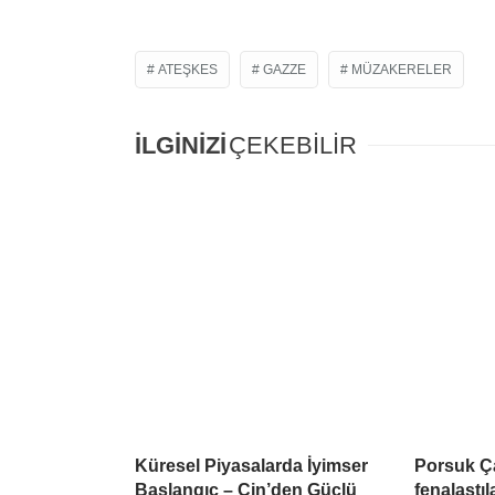
ATEŞKES
GAZZE
MÜZAKERELER
İLGİNİZİ
ÇEKEBİLİR
Küresel Piyasalarda İyimser
Porsuk Ç
Başlangıç – Çin’den Güçlü
fenalaştıl