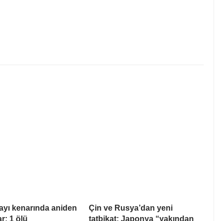
ayı kenarında aniden
Çin ve Rusya’dan yeni
ar: 1 ölü
tatbikat: Japonya “yakından