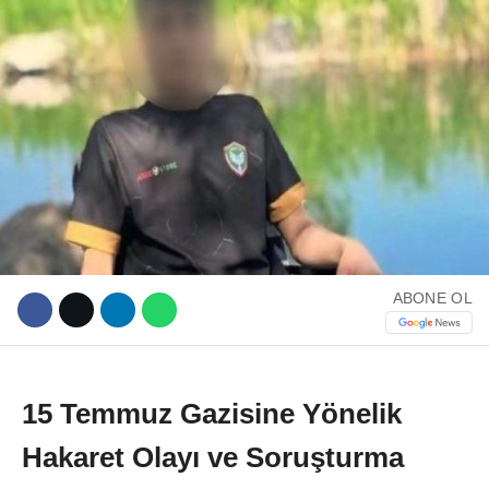
WhatsApp İhbar Hattı
Facebook
ABONE OL
Instagram
15 Temmuz Gazisine Yönelik
Youtube
Hakaret Olayı ve Soruşturma