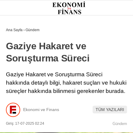
31.3
°
İSTANBUL
Ana Sayfa
›
Gündem
Gaziye Hakaret ve
GÜNDEM
Soruşturma Süreci
EKONOMI
FINANS
Gaziye Hakaret ve Soruşturma Süreci
hakkında detaylı bilgi, hakaret suçları ve hukuki
BORSA
süreçler hakkında bilinmesi gerekenler burada.
KRIPTO
SEKTÖRLER
Ekonomi ve Finans
TÜM YAZILARI
TEKNOLOJI
Giriş: 17-07-2025 02:24
Gündem
OTOMOBIL