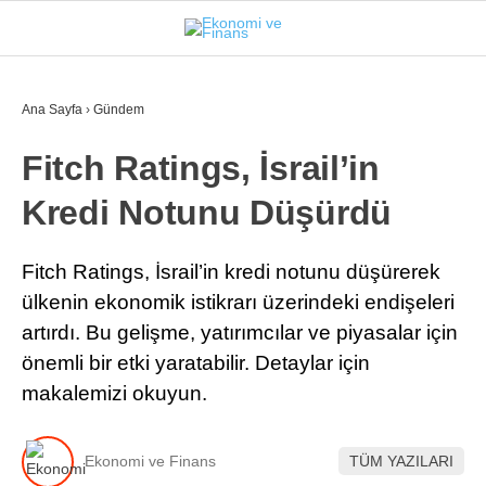
29.4
°
İSTANBUL
Ana Sayfa
›
Gündem
Fitch Ratings, İsrail’in
GÜNDEM
Kredi Notunu Düşürdü
EKONOMI
FINANS
Fitch Ratings, İsrail’in kredi notunu düşürerek
ülkenin ekonomik istikrarı üzerindeki endişeleri
BORSA
artırdı. Bu gelişme, yatırımcılar ve piyasalar için
KRIPTO
önemli bir etki yaratabilir. Detaylar için
makalemizi okuyun.
SEKTÖRLER
TEKNOLOJI
Ekonomi ve Finans
TÜM YAZILARI
OTOMOBIL