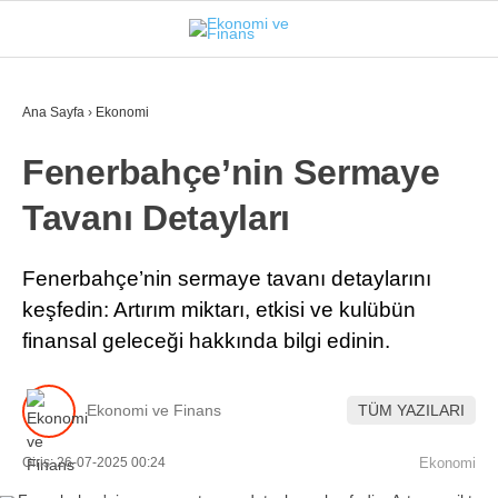
25
°
İSTANBUL
Ana Sayfa
›
Ekonomi
Fenerbahçe’nin Sermaye
GÜNDEM
Tavanı Detayları
EKONOMI
FINANS
Fenerbahçe’nin sermaye tavanı detaylarını
keşfedin: Artırım miktarı, etkisi ve kulübün
BORSA
finansal geleceği hakkında bilgi edinin.
KRIPTO
SEKTÖRLER
Ekonomi ve Finans
TÜM YAZILARI
TEKNOLOJI
Giriş: 26-07-2025 00:24
Ekonomi
OTOMOBIL