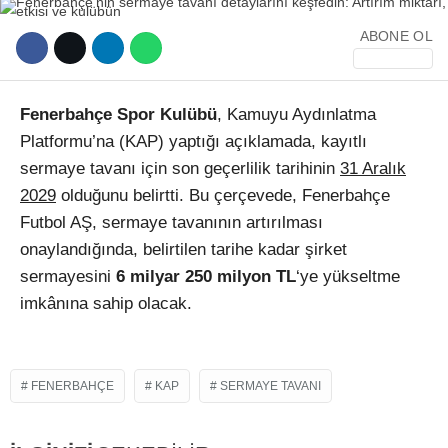
ABONE OL
Fenerbahçe Spor Kulübü
, Kamuyu Aydınlatma
Platformu’na (KAP) yaptığı açıklamada, kayıtlı
WhatsApp İhbar Hattı
sermaye tavanı için son geçerlilik tarihinin
31 Aralık
2029
olduğunu belirtti. Bu çerçevede, Fenerbahçe
Futbol AŞ, sermaye tavanının artırılması
onaylandığında, belirtilen tarihe kadar şirket
Facebook
sermayesini
6 milyar 250 milyon TL
‘ye yükseltme
imkânına sahip olacak.
Instagram
FENERBAHÇE
KAP
SERMAYE TAVANI
Youtube