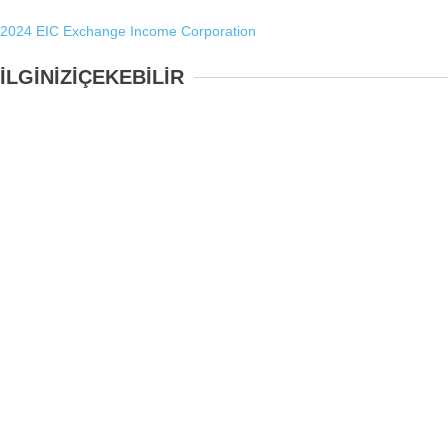
2024
EIC
Exchange Income Corporation
İLGİNİZİ
ÇEKEBİLİR