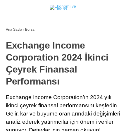
27.5
°
İSTANBUL
Ana Sayfa
›
Borsa
Exchange Income
GÜNDEM
Corporation 2024 İkinci
EKONOMI
Çeyrek Finansal
FINANS
Performansı
BORSA
KRIPTO
Exchange Income Corporation’ın 2024 yılı
ikinci çeyrek finansal performansını keşfedin.
SEKTÖRLER
Gelir, kar ve büyüme oranlarındaki değişimleri
TEKNOLOJI
analiz ederek yatırımcılar için önemli veriler
sunuyor. Detaylar için hemen okuyun!
OTOMOBIL