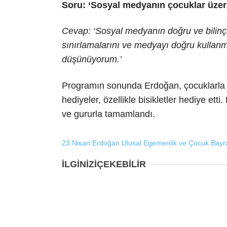
Soru: ‘Sosyal medyanın çocuklar üzeri
Cevap: ‘Sosyal medyanın doğru ve bilinçl
sınırlamalarını ve medyayı doğru kullan
düşünüyorum.’
Programın sonunda Erdoğan, çocuklarla hat
hediyeler, özellikle bisikletler hediye et
ve gururla tamamlandı.
23 Nisan
Erdoğan
Ulusal Egemenlik ve Çocuk Bay
İLGİNİZİ
ÇEKEBİLİR