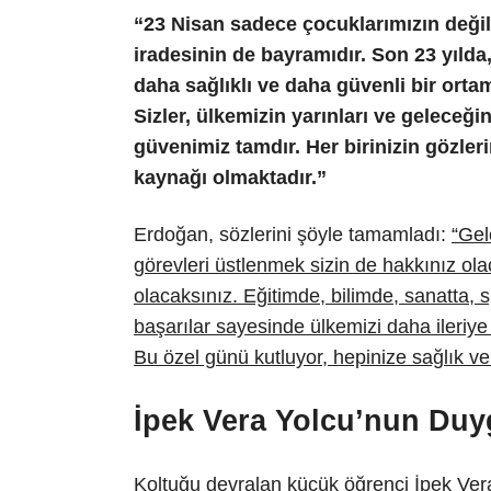
“23 Nisan sadece çocuklarımızın değil
iradesinin de bayramıdır. Son 23 yılda,
daha sağlıklı ve daha güvenli bir ort
Sizler, ülkemizin yarınları ve geleceğin
güvenimiz tamdır. Her birinizin gözler
kaynağı olmaktadır.”
Erdoğan, sözlerini şöyle tamamladı:
“Gel
görevleri üstlenmek sizin de hakkınız olaca
olacaksınız. Eğitimde, bilimde, sanatta, 
başarılar sayesinde ülkemizi daha ileriye
Bu özel günü kutluyor, hepinize sağlık ve 
İpek Vera Yolcu’nun Duyg
Koltuğu devralan küçük öğrenci İpek Ver