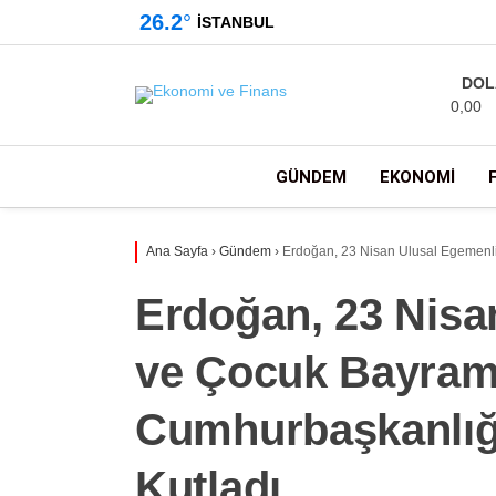
26.2
°
İSTANBUL
DOL
0,00
GÜNDEM
EKONOMI
Ana Sayfa
›
Gündem
›
Erdoğan, 23 Nisan Ulusal Egemenli
Erdoğan, 23 Nisa
ve Çocuk Bayramı
Cumhurbaşkanlığı
Kutladı