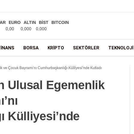
AR
EURO
ALTIN
BİST
BITCOIN
0,00
0,000
0,000
FINANS
BORSA
KRIPTO
SEKTÖRLER
TEKNOLOJI
k ve Çocuk Bayramı’nı Cumhurbaşkanlığı Külliyesi’nde Kutladı
n Ulusal Egemenlik
’nı
 Külliyesi’nde