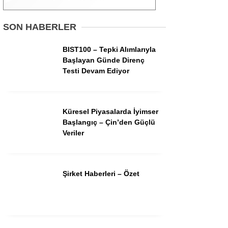
Gündem
SON HABERLER
Ekonomi
BIST100 – Tepki Alımlarıyla
Başlayan Günde Direnç
Borsa
Testi Devam Ediyor
Teknoloji
Spor
Küresel Piyasalarda İyimser
Başlangıç – Çin’den Güçlü
Magazin
Veriler
Otomobil
Kripto
Şirket Haberleri – Özet