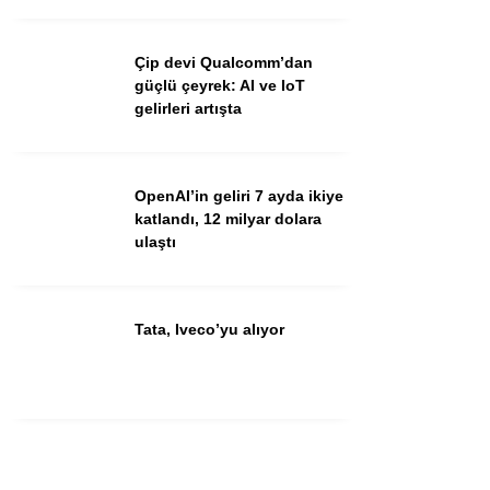
Çip devi Qualcomm’dan
güçlü çeyrek: AI ve IoT
gelirleri artışta
OpenAI’in geliri 7 ayda ikiye
katlandı, 12 milyar dolara
ulaştı
Tata, Iveco’yu alıyor