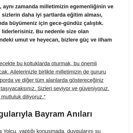
, aynı zamanda milletimizin egemenliğinin ve
 sizlerin daha iyi şartlarda eğitim alması,
amda büyümeniz için gece-gündüz çalıştık.
 liderlerisiniz. Bu nedenle size olan
indeki umut ve heyecan, bizlere güç ve ilham
ecekte bu koltuklarda oturmak, bu önemli
k. Ailelerinizle birlikte milletimizin de gururu
sporda ve diğer tüm alanlarda göstereceğiniz
 taşıyacaksınız. Sizleri seviyor ve güveniyoruz.
mutluluk diliyoruz.”
ularıyla Bayram Anıları
a Yolcu, yaptığı konuşmada, duygularını şu