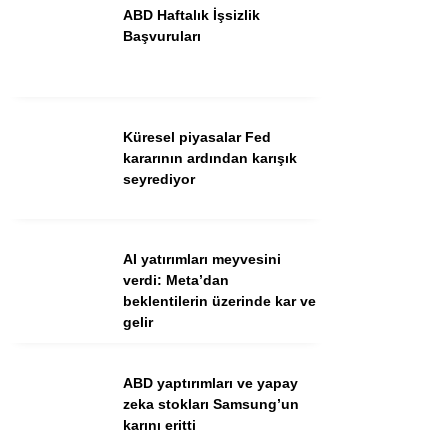
ABD Haftalık İşsizlik
Başvuruları
Küresel piyasalar Fed
kararının ardından karışık
seyrediyor
WhatsApp İhbar Hattı
AI yatırımları meyvesini
verdi: Meta’dan
beklentilerin üzerinde kar ve
Facebook
gelir
Instagram
Youtube
ABD yaptırımları ve yapay
zeka stokları Samsung’un
karını eritti