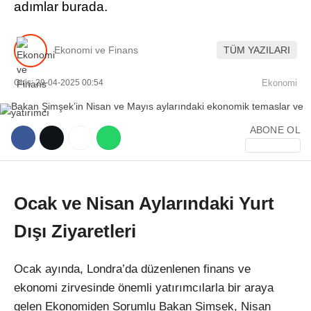
adımlar burada.
Ekonomi ve Finans
TÜM YAZILARI
Giriş: 29-04-2025 00:54
Ekonomi
WhatsApp İhbar Hattı
ABONE OL
Facebook
Ocak ve Nisan Aylarındaki Yurt
Dışı Ziyaretleri
Instagram
Ocak ayında, Londra’da düzenlenen finans ve
Youtube
ekonomi zirvesinde önemli yatırımcılarla bir araya
gelen Ekonomiden Sorumlu Bakan Şimşek, Nisan