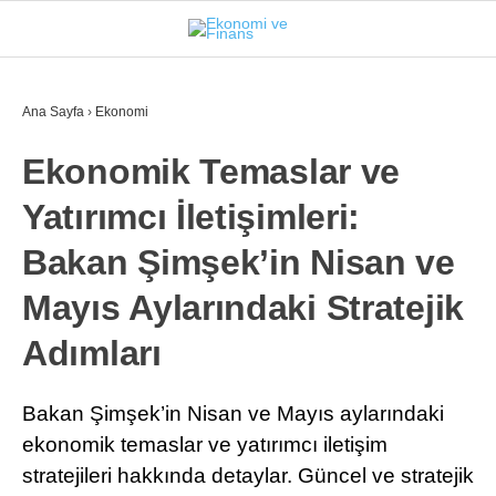
26.1
°
İSTANBUL
Ana Sayfa
›
Ekonomi
Ekonomik Temaslar ve
GÜNDEM
Yatırımcı İletişimleri:
EKONOMI
Bakan Şimşek’in Nisan ve
FINANS
Mayıs Aylarındaki Stratejik
BORSA
Adımları
KRIPTO
SEKTÖRLER
Bakan Şimşek’in Nisan ve Mayıs aylarındaki
ekonomik temaslar ve yatırımcı iletişim
TEKNOLOJI
stratejileri hakkında detaylar. Güncel ve stratejik
OTOMOBIL