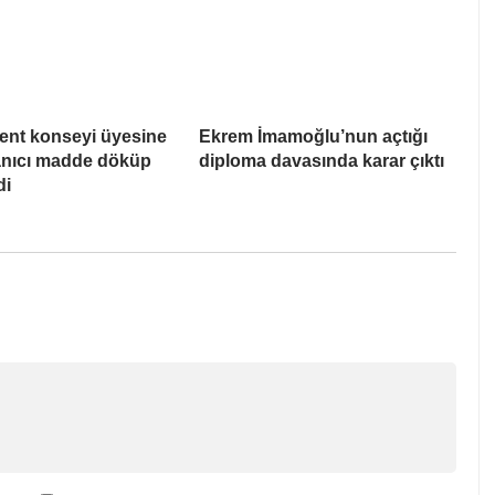
ent konseyi üyesine
Ekrem İmamoğlu’nun açtığı
Yanıcı madde döküp
diploma davasında karar çıktı
di