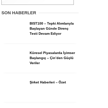
Gündem
SON HABERLER
Ekonomi
BIST100 – Tepki Alımlarıyla
Başlayan Günde Direnç
Borsa
Testi Devam Ediyor
Teknoloji
Spor
Küresel Piyasalarda İyimser
Başlangıç – Çin’den Güçlü
Magazin
Veriler
Otomobil
Kripto
Şirket Haberleri – Özet