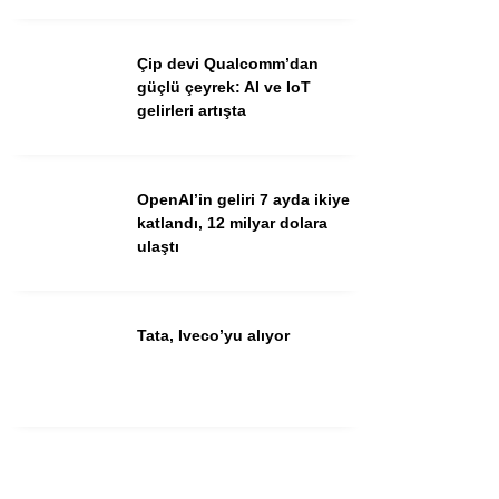
Youtube
Çip devi Qualcomm’dan
güçlü çeyrek: AI ve IoT
gelirleri artışta
OpenAI’in geliri 7 ayda ikiye
katlandı, 12 milyar dolara
ulaştı
Tata, Iveco’yu alıyor