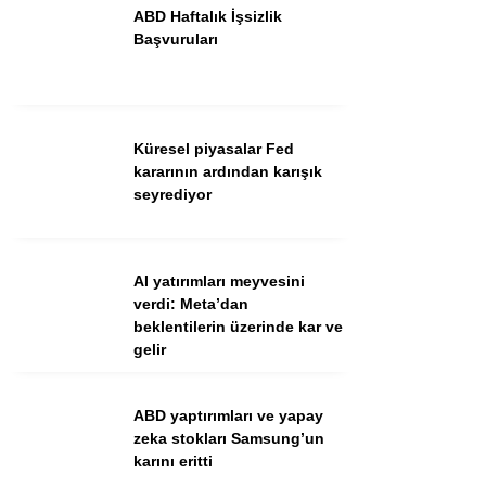
ABD Haftalık İşsizlik
Başvuruları
Küresel piyasalar Fed
kararının ardından karışık
seyrediyor
WhatsApp İhbar Hattı
AI yatırımları meyvesini
verdi: Meta’dan
beklentilerin üzerinde kar ve
gelir
Facebook
ABD yaptırımları ve yapay
zeka stokları Samsung’un
Instagram
karını eritti