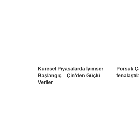
Küresel Piyasalarda İyimser
Porsuk Ç
Başlangıç – Çin’den Güçlü
fenalaştıl
Veriler