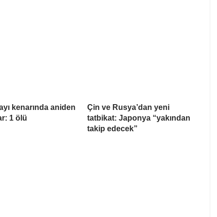
ayı kenarında aniden
Çin ve Rusya’dan yeni
ar: 1 ölü
tatbikat: Japonya “yakından
takip edecek”