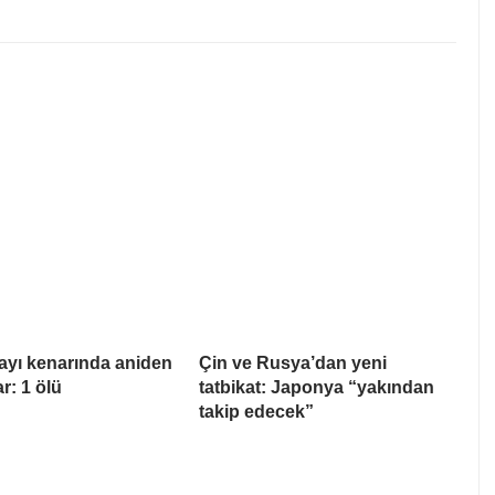
ayı kenarında aniden
Çin ve Rusya’dan yeni
ar: 1 ölü
tatbikat: Japonya “yakından
takip edecek”