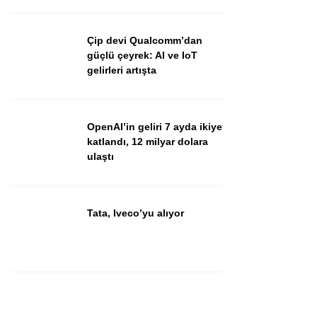
Youtube
Çip devi Qualcomm’dan
güçlü çeyrek: AI ve IoT
gelirleri artışta
OpenAI’in geliri 7 ayda ikiye
katlandı, 12 milyar dolara
ulaştı
Tata, Iveco’yu alıyor