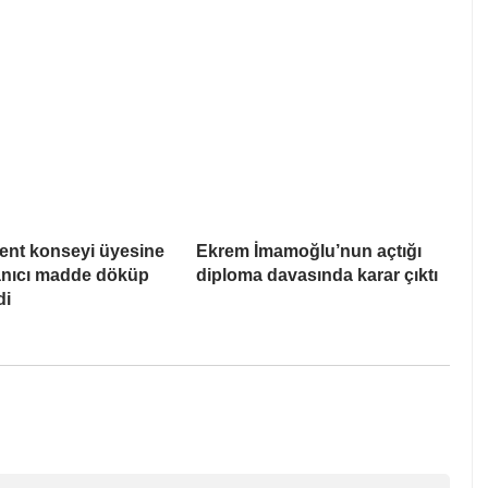
ent konseyi üyesine
Ekrem İmamoğlu’nun açtığı
Yanıcı madde döküp
diploma davasında karar çıktı
di