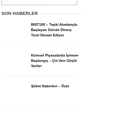
Gündem
SON HABERLER
Ekonomi
BIST100 – Tepki Alımlarıyla
Başlayan Günde Direnç
Borsa
Testi Devam Ediyor
Teknoloji
Spor
Küresel Piyasalarda İyimser
Başlangıç – Çin’den Güçlü
Magazin
Veriler
Otomobil
Kripto
Şirket Haberleri – Özet