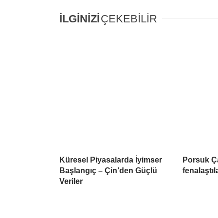
İLGİNİZİ
ÇEKEBİLİR
Küresel Piyasalarda İyimser
Porsuk Ç
Başlangıç – Çin’den Güçlü
fenalaştıl
Veriler