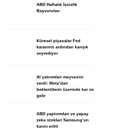
ABD Haftalık İşsizlik
Başvuruları
Küresel piyasalar Fed
kararının ardından karışık
seyrediyor
WhatsApp İhbar Hattı
AI yatırımları meyvesini
verdi: Meta’dan
beklentilerin üzerinde kar ve
gelir
Facebook
ABD yaptırımları ve yapay
zeka stokları Samsung’un
Instagram
karını eritti