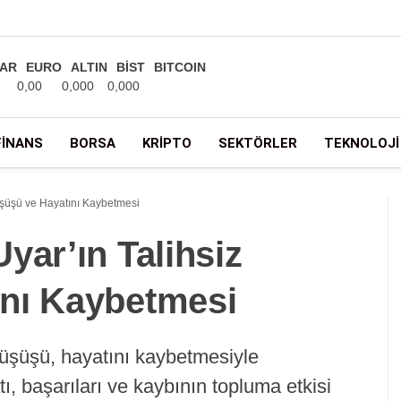
AR
EURO
ALTIN
BİST
BITCOIN
0,00
0,000
0,000
FINANS
BORSA
KRIPTO
SEKTÖRLER
TEKNOLOJI
üşüşü ve Hayatını Kaybetmesi
yar’ın Talihsiz
nı Kaybetmesi
düşüşü, hayatını kaybetmesiyle
tı, başarıları ve kaybının topluma etkisi