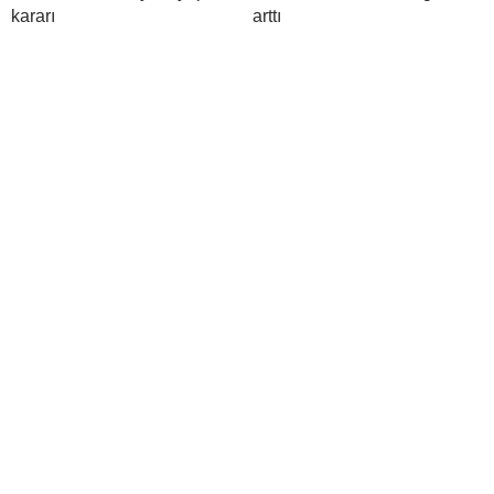
kararı
arttı