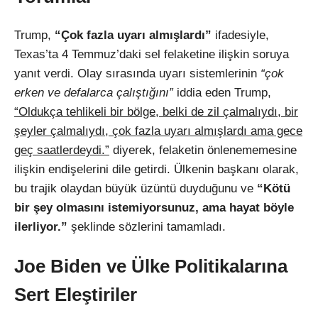
Trump,
“Çok fazla uyarı almışlardı”
ifadesiyle,
Texas’ta 4 Temmuz’daki sel felaketine ilişkin soruya
yanıt verdi. Olay sırasında uyarı sistemlerinin
“çok
erken ve defalarca çalıştığını”
iddia eden Trump,
“Oldukça tehlikeli bir bölge, belki de zil çalmalıydı, bir
şeyler çalmalıydı, çok fazla uyarı almışlardı ama gece
geç saatlerdeydi.”
diyerek, felaketin önlenememesine
ilişkin endişelerini dile getirdi. Ülkenin başkanı olarak,
bu trajik olaydan büyük üzüntü duyduğunu ve
“Kötü
bir şey olmasını istemiyorsunuz, ama hayat böyle
ilerliyor.”
şeklinde sözlerini tamamladı.
Joe Biden ve Ülke Politikalarına
Sert Eleştiriler