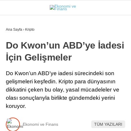
26.1
°
İSTANBUL
Ana Sayfa
›
Kripto
Do Kwon’un ABD’ye İadesi
GÜNDEM
İçin Gelişmeler
EKONOMI
FINANS
Do Kwon’un ABD’ye iadesi sürecindeki son
gelişmeleri keşfedin. Kripto para dünyasının
BORSA
dikkatini çeken bu olay, yasal mücadeleler ve
KRIPTO
olası sonuçlarıyla birlikte gündemdeki yerini
koruyor.
SEKTÖRLER
TEKNOLOJI
Ekonomi ve Finans
TÜM YAZILARI
OTOMOBIL