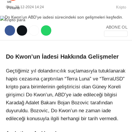
Giriş: 28-12-2024 14:24
Kripto
ABONE OL
WhatsApp İhbar Hattı
Do Kwon’un İadesi Hakkında Gelişmeler
Geçtiğimiz yıl dolandırıcılık suçlamasıyla tutuklanarak
Facebook
hapis cezasına çarptırılan “Terra Luna” ve “TerraUSD”
kripto para birimlerinin geliştiricisi olan Güney Koreli
girişimci Do Kwon’un, ABD’ye iade edileceği bilgisi
Karadağ Adalet Bakanı Bojan Bozovic tarafından
Instagram
duyuruldu. Bozovic, Do Kwon’un ne zaman iade
edileceği konusuyla ilgili herhangi bir tarih vermedi.
Youtube