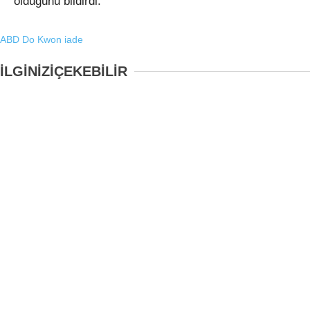
olduğunu bildirdi.
ABD
Do Kwon
iade
İLGİNİZİ
ÇEKEBİLİR