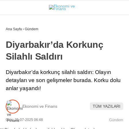
27.2
°
İSTANBUL
Ana Sayfa
›
Gündem
Diyarbakır’da Korkunç
GÜNDEM
Silahlı Saldırı
EKONOMI
FINANS
Diyarbakır’da korkunç silahlı saldırı: Olayın
detayları ve son gelişmeler burada. Korku dolu
BORSA
anlar yaşandı!
KRIPTO
SEKTÖRLER
Ekonomi ve Finans
TÜM YAZILARI
TEKNOLOJI
Giriş: 25-07-2025 06:48
Gündem
OTOMOBIL