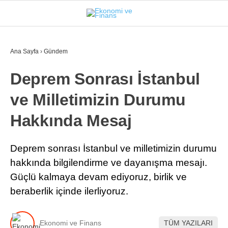
26.6
°
İSTANBUL
Ana Sayfa
›
Gündem
Deprem Sonrası İstanbul
GÜNDEM
ve Milletimizin Durumu
EKONOMI
Hakkında Mesaj
FINANS
BORSA
Deprem sonrası İstanbul ve milletimizin durumu
hakkında bilgilendirme ve dayanışma mesajı.
KRIPTO
Güçlü kalmaya devam ediyoruz, birlik ve
SEKTÖRLER
beraberlik içinde ilerliyoruz.
TEKNOLOJI
Ekonomi ve Finans
TÜM YAZILARI
OTOMOBIL