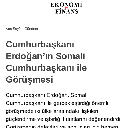
26.6
°
İSTANBUL
Ana Sayfa
›
Gündem
Cumhurbaşkanı
GÜNDEM
Erdoğan’ın Somali
EKONOMI
Cumhurbaşkanı ile
FINANS
Görüşmesi
BORSA
KRIPTO
Cumhurbaşkanı Erdoğan, Somali
Cumhurbaşkanı ile gerçekleştirdiği önemli
SEKTÖRLER
görüşmede iki ülke arasındaki ilişkileri
TEKNOLOJI
güçlendirme ve işbirliği fırsatlarını değerlendirdi.
Görüşmenin detayları ve sonuçları için hemen
OTOMOBIL