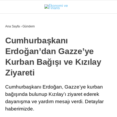
23.8
°
İSTANBUL
Ana Sayfa
›
Gündem
Cumhurbaşkanı
GÜNDEM
Erdoğan’dan Gazze’ye
EKONOMI
Kurban Bağışı ve Kızılay
FINANS
Ziyareti
BORSA
KRIPTO
Cumhurbaşkanı Erdoğan, Gazze’ye kurban
bağışında bulunup Kızılay’ı ziyaret ederek
SEKTÖRLER
dayanışma ve yardım mesajı verdi. Detaylar
TEKNOLOJI
haberimizde.
OTOMOBIL