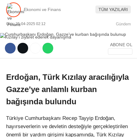
Ekonomi ve Finans
TÜM YAZILARI
Giriş: 25-04-2025 02:12
Gündem
ABONE OL
WhatsApp İhbar Hattı
Erdoğan, Türk Kızılay aracılığıyla
Facebook
Gazze’ye anlamlı kurban
bağışında bulundu
Instagram
Türkiye Cumhurbaşkanı Recep Tayyip Erdoğan,
Youtube
hayırseverlerin ve devletin desteğiyle gerçekleştirilen
önemli bir yardım girişimi kapsamında, Türk Kızılay