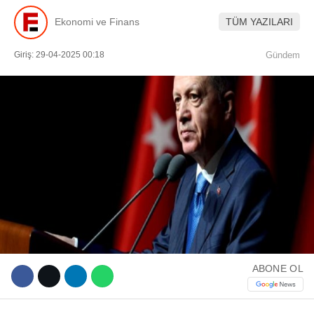
Ekonomi ve Finans
TÜM YAZILARI
Giriş: 29-04-2025 00:18
Gündem
WhatsApp İhbar Hattı
Facebook
Instagram
ABONE OL
Youtube