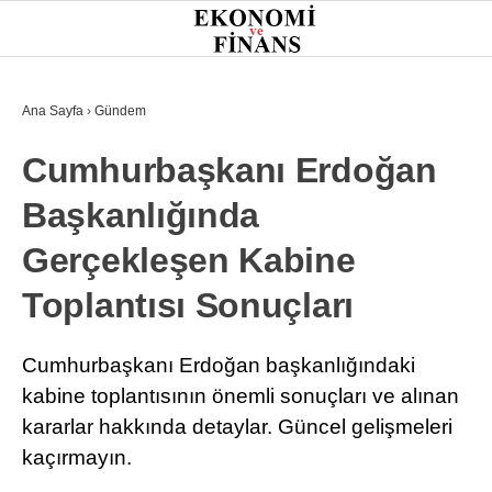
26.1
°
İSTANBUL
Ana Sayfa
›
Gündem
Cumhurbaşkanı Erdoğan
GÜNDEM
Başkanlığında
EKONOMI
Gerçekleşen Kabine
FINANS
Toplantısı Sonuçları
BORSA
KRIPTO
Cumhurbaşkanı Erdoğan başkanlığındaki
kabine toplantısının önemli sonuçları ve alınan
SEKTÖRLER
kararlar hakkında detaylar. Güncel gelişmeleri
TEKNOLOJI
kaçırmayın.
OTOMOBIL