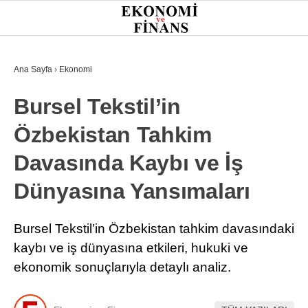
30.7
°
İSTANBUL
Ana Sayfa
›
Ekonomi
Bursel Tekstil’in
GÜNDEM
Özbekistan Tahkim
EKONOMI
Davasında Kaybı ve İş
FINANS
Dünyasına Yansımaları
BORSA
KRIPTO
Bursel Tekstil’in Özbekistan tahkim davasındaki
kaybı ve iş dünyasına etkileri, hukuki ve
SEKTÖRLER
ekonomik sonuçlarıyla detaylı analiz.
TEKNOLOJI
OTOMOBIL