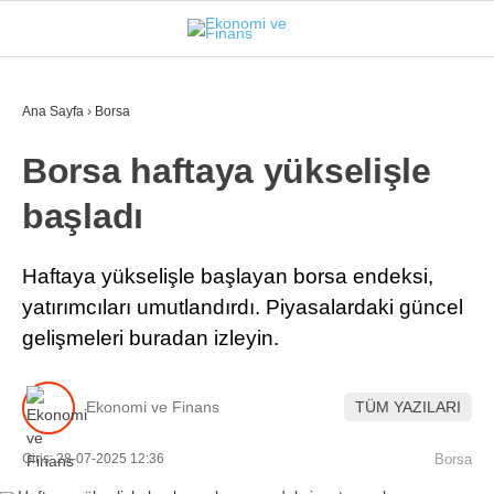
24.5
°
İSTANBUL
Ana Sayfa
›
Borsa
Borsa haftaya yükselişle
GÜNDEM
başladı
EKONOMI
FINANS
Haftaya yükselişle başlayan borsa endeksi,
yatırımcıları umutlandırdı. Piyasalardaki güncel
BORSA
gelişmeleri buradan izleyin.
KRIPTO
SEKTÖRLER
Ekonomi ve Finans
TÜM YAZILARI
TEKNOLOJI
Giriş: 28-07-2025 12:36
Borsa
OTOMOBIL