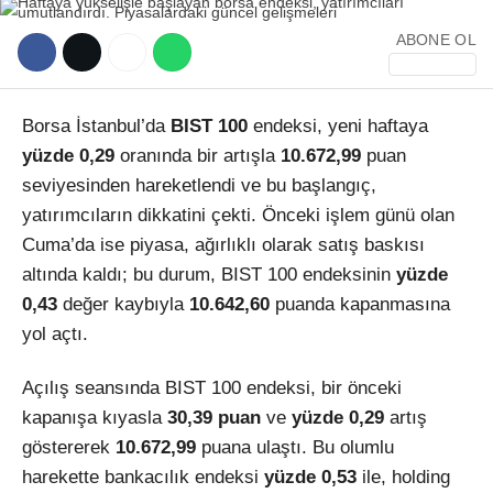
ABONE OL
Borsa İstanbul’da
BIST 100
endeksi, yeni haftaya
yüzde 0,29
oranında bir artışla
10.672,99
puan
WhatsApp İhbar Hattı
seviyesinden hareketlendi ve bu başlangıç,
yatırımcıların dikkatini çekti. Önceki işlem günü olan
Cuma’da ise piyasa, ağırlıklı olarak satış baskısı
altında kaldı; bu durum, BIST 100 endeksinin
yüzde
Facebook
0,43
değer kaybıyla
10.642,60
puanda kapanmasına
yol açtı.
Açılış seansında BIST 100 endeksi, bir önceki
Instagram
kapanışa kıyasla
30,39 puan
ve
yüzde 0,29
artış
göstererek
10.672,99
puana ulaştı. Bu olumlu
Youtube
harekette bankacılık endeksi
yüzde 0,53
ile, holding