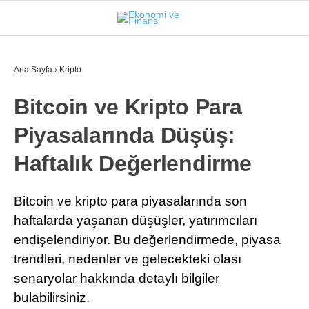
26.1
°
İSTANBUL
Ana Sayfa
›
Kripto
Bitcoin ve Kripto Para
GÜNDEM
Piyasalarında Düşüş:
EKONOMI
Haftalık Değerlendirme
FINANS
BORSA
Bitcoin ve kripto para piyasalarında son
haftalarda yaşanan düşüşler, yatırımcıları
KRIPTO
endişelendiriyor. Bu değerlendirmede, piyasa
SEKTÖRLER
trendleri, nedenler ve gelecekteki olası
senaryolar hakkında detaylı bilgiler
TEKNOLOJI
bulabilirsiniz.
OTOMOBIL