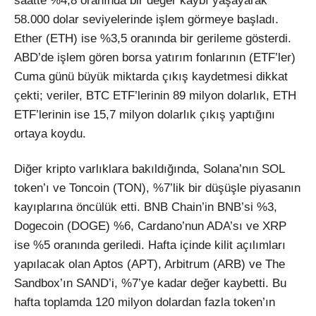
saatte %4,8 oranında bir değer kaybı yaşayarak
58.000 dolar seviyelerinde işlem görmeye başladı.
Ether (ETH) ise %3,5 oranında bir gerileme gösterdi.
ABD’de işlem gören borsa yatırım fonlarının (ETF’ler)
Cuma günü büyük miktarda çıkış kaydetmesi dikkat
çekti; veriler, BTC ETF’lerinin 89 milyon dolarlık, ETH
ETF’lerinin ise 15,7 milyon dolarlık çıkış yaptığını
ortaya koydu.
Diğer kripto varlıklara bakıldığında, Solana’nın SOL
token’ı ve Toncoin (TON), %7’lik bir düşüşle piyasanın
kayıplarına öncülük etti. BNB Chain’in BNB’si %3,
Dogecoin (DOGE) %6, Cardano’nun ADA’sı ve XRP
ise %5 oranında geriledi. Hafta içinde kilit açılımları
yapılacak olan Aptos (APT), Arbitrum (ARB) ve The
Sandbox’ın SAND’i, %7’ye kadar değer kaybetti. Bu
hafta toplamda 120 milyon dolardan fazla token’ın