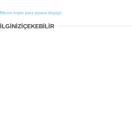
Bitcoin
kripto para
piyasa düşüşü
İLGİNİZİ
ÇEKEBİLİR