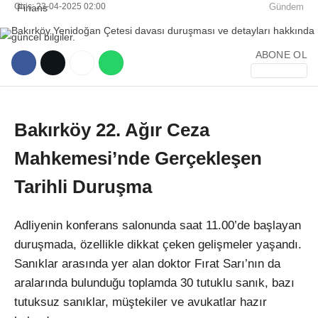
Giriş: 23-04-2025 02:00
Gündem
ABONE OL
WhatsApp İhbar Hattı
Bakırköy 22. Ağır Ceza
Mahkemesi’nde Gerçekleşen
Tarihli Duruşma
Facebook
Adliyenin konferans salonunda saat 11.00’de başlayan
duruşmada, özellikle dikkat çeken gelişmeler yaşandı.
Instagram
Sanıklar arasında yer alan doktor Fırat Sarı’nın da
aralarında bulunduğu toplamda 30 tutuklu sanık, bazı
Youtube
tutuksuz sanıklar, müştekiler ve avukatlar hazır