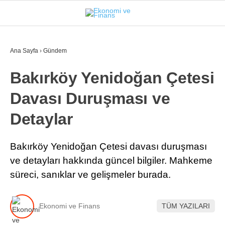
30.1
°
İSTANBUL
Ana Sayfa
›
Gündem
Bakırköy Yenidoğan Çetesi
GÜNDEM
Davası Duruşması ve
EKONOMI
Detaylar
FINANS
BORSA
Bakırköy Yenidoğan Çetesi davası duruşması
ve detayları hakkında güncel bilgiler. Mahkeme
KRIPTO
süreci, sanıklar ve gelişmeler burada.
SEKTÖRLER
TEKNOLOJI
Ekonomi ve Finans
TÜM YAZILARI
OTOMOBIL