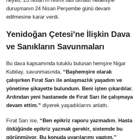
heyeti, 23 Nisan’ın resmi tatil olması nedeniyle
duruşmanın 24 Nisan Perşembe günü devam
edilmesine karar verdi.
Yenidoğan Çetesi’ne İlişkin Dava
ve Sanıkların Savunmaları
Bu dava kapsamında tutuklu bulunan hemşire Nigar
Kubilay, savunmasında,
“Başhemşire olarak
çalışırken Fırat Sarı ile anlaşmazlık yaşadım ve
yönetime şikayette bulundum. Beni işten çıkardılar.
Ardından yeni hastanede de Fırat Sarı ile çalışmaya
devam ettim.”
diyerek yaşadıklarını anlattı.
Fırat Sarı ise,
“Ben epikriz raporu yazmadım. Hasta
öldüğünde epikriz yazmak gerekir, sistemde bu
görünmüyor. Bu konuda uyarılarımı yaptım.”