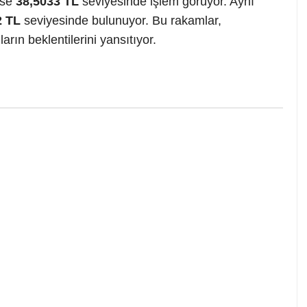
 ise
38,5033 TL
seviyesinde işlem görüyor. Aynı
2 TL
seviyesinde bulunuyor. Bu rakamlar,
rın beklentilerini yansıtıyor.