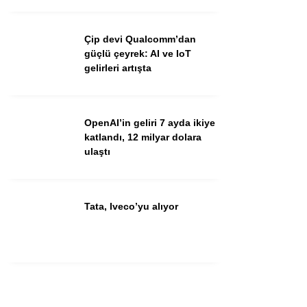
Çip devi Qualcomm’dan
güçlü çeyrek: AI ve IoT
gelirleri artışta
OpenAI’in geliri 7 ayda ikiye
katlandı, 12 milyar dolara
ulaştı
Tata, Iveco’yu alıyor