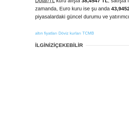
Dolar/TL
kuru alışta
38,4547 TL
, satışta
zamanda, Euro kuru ise şu anda
43,945
piyasalardaki güncel durumu ve yatırımcıla
altın fiyatları
Döviz kurları
TCMB
İLGİNİZİ
ÇEKEBİLİR