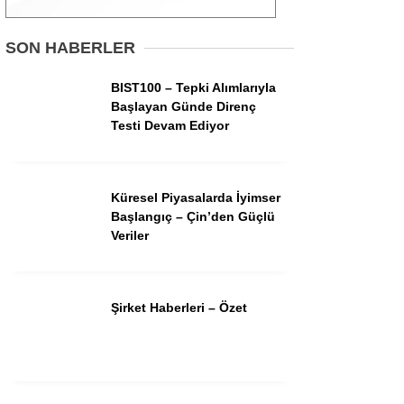
Gündem
SON HABERLER
Ekonomi
BIST100 – Tepki Alımlarıyla
Başlayan Günde Direnç
Borsa
Testi Devam Ediyor
Teknoloji
Spor
Küresel Piyasalarda İyimser
Başlangıç – Çin’den Güçlü
Magazin
Veriler
Otomobil
Kripto
Şirket Haberleri – Özet