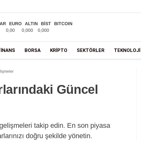
AR
EURO
ALTIN
BİST
BITCOIN
0,00
0,000
0,000
FINANS
BORSA
KRIPTO
SEKTÖRLER
TEKNOLOJI
lişmeler
rlarındaki Güncel
 gelişmeleri takip edin. En son piyasa
rarlarınızı doğru şekilde yönetin.