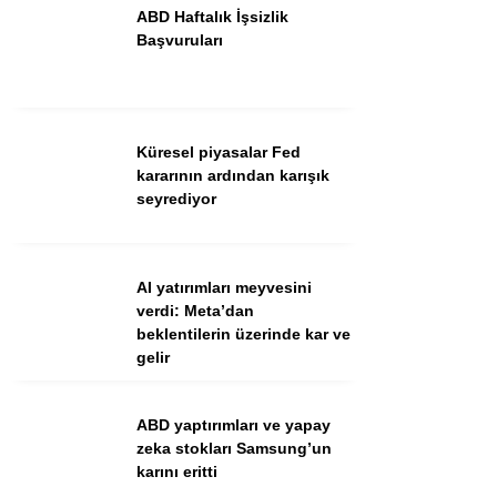
ABD Haftalık İşsizlik
Başvuruları
Küresel piyasalar Fed
kararının ardından karışık
seyrediyor
WhatsApp İhbar Hattı
AI yatırımları meyvesini
verdi: Meta’dan
beklentilerin üzerinde kar ve
Facebook
gelir
Instagram
Youtube
ABD yaptırımları ve yapay
zeka stokları Samsung’un
karını eritti