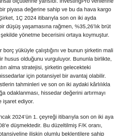
nansal ölçütlerine yansıdı. InvestingPro verilerine
 bir piyasa değerine sahip ve bu da hava kargo
Şirket, 1Ç 2024 itibarıyla son on iki ayda
if bir düşüş yaşamasına rağmen, %35,26’lık brüt
ir şekilde yönetme becerisini ortaya koymuştur.
r borç yüküyle çalıştığını ve bunun şirketin mali
bir husus olduğunu vurguluyor. Bununla birlikte,
tın alma stratejisi, şirketin gelecekteki
issedarlar için potansiyel bir avantaj olabilir.
erin tahminleri ve son on iki aydaki kârlılıkla
ılığa odaklanması, hissedar değerini artırmayı
 işaret ediyor.
ncak 2024’ün 1. çeyreği itibarıyla son on iki aya
08’e düşmektedir. Bu düzeltilmiş F/K oranı,
tansiyeline ilişkin olumlu beklentilere sahip