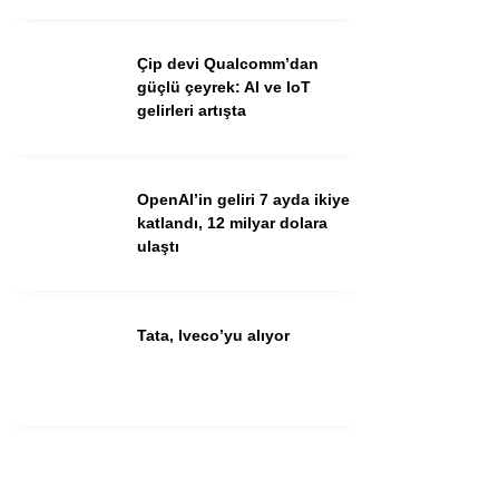
Çip devi Qualcomm’dan
güçlü çeyrek: AI ve IoT
gelirleri artışta
OpenAI’in geliri 7 ayda ikiye
katlandı, 12 milyar dolara
ulaştı
Tata, Iveco’yu alıyor