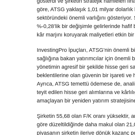
gösterdi ve şirketin stratejik hamleleri fi
göre, ATSG yaklaşık 1,01 milyar dolarlık
sektöründeki önemli varlığını gösteriyor. 
%-0,28’lik bir değişimle gelirlerinde haf
kâr marjını koruyarak maliyetleri etkin b
InvestingPro İpuçları, ATSG’nin önemli bi
sağlığına bakan yatırımcılar için önemli 
yönetimin agresif bir şekilde hisse geri sa
beklentilerine olan güvenin bir işareti ve h
Ayrıca, ATSG temettü ödemese de, analistl
teyit edilen hisse geri alımlarına ve kârl
amaçlayan bir yeniden yatırım stratejisine
Şirketin 55,68 olan F/K oranı yüksektir, a
göre düzeltildiğinde daha makul olan 21,
piyasanın şirketin ileriye dönük kazanç po