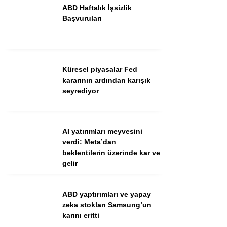
ABD Haftalık İşsizlik
Başvuruları
Küresel piyasalar Fed
kararının ardından karışık
seyrediyor
WhatsApp İhbar Hattı
AI yatırımları meyvesini
verdi: Meta’dan
beklentilerin üzerinde kar ve
Facebook
gelir
Instagram
Youtube
ABD yaptırımları ve yapay
zeka stokları Samsung’un
karını eritti