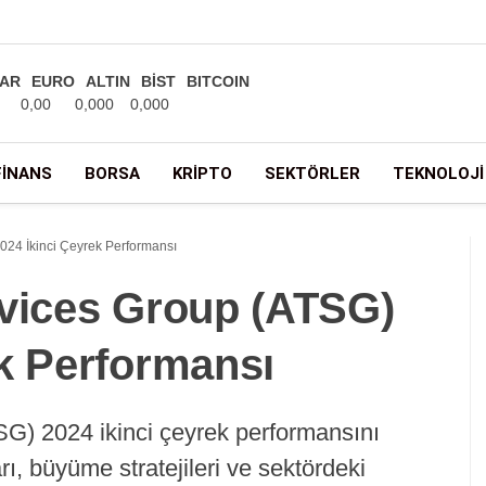
AR
EURO
ALTIN
BİST
BITCOIN
0,00
0,000
0,000
FINANS
BORSA
KRIPTO
SEKTÖRLER
TEKNOLOJI
024 İkinci Çeyrek Performansı
rvices Group (ATSG)
ek Performansı
SG) 2024 ikinci çeyrek performansını
rı, büyüme stratejileri ve sektördeki