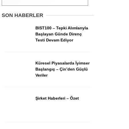
Gündem
SON HABERLER
Ekonomi
BIST100 – Tepki Alımlarıyla
Başlayan Günde Direnç
Borsa
Testi Devam Ediyor
Teknoloji
Spor
Küresel Piyasalarda İyimser
Başlangıç – Çin’den Güçlü
Magazin
Veriler
Otomobil
Kripto
Şirket Haberleri – Özet