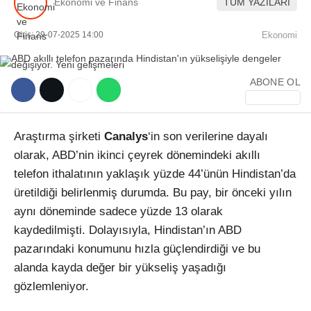
Ekonomi ve Finans
TÜM YAZILARI
Giriş: 29-07-2025 14:00
Ekonomi
ABONE OL
WhatsApp İhbar Hattı
Araştırma şirketi
Canalys
‘in son verilerine dayalı
olarak, ABD’nin ikinci çeyrek dönemindeki akıllı
telefon ithalatının yaklaşık yüzde 44’ünün Hindistan’da
Facebook
üretildiği belirlenmiş durumda. Bu pay, bir önceki yılın
aynı döneminde sadece yüzde 13 olarak
kaydedilmişti. Dolayısıyla, Hindistan’ın ABD
Instagram
pazarındaki konumunu hızla güçlendirdiği ve bu
alanda kayda değer bir yükseliş yaşadığı
Youtube
gözlemleniyor.