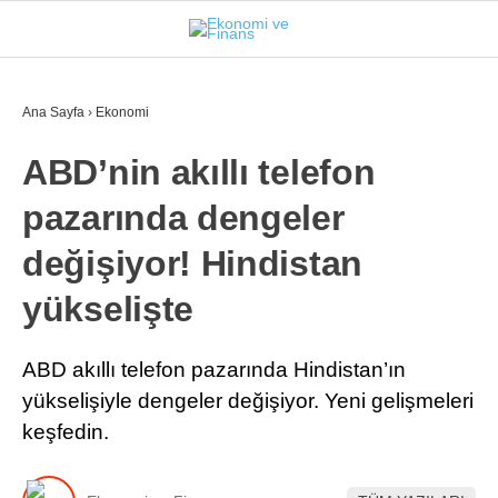
31.1
°
İSTANBUL
Ana Sayfa
›
Ekonomi
ABD’nin akıllı telefon
GÜNDEM
pazarında dengeler
EKONOMI
değişiyor! Hindistan
FINANS
yükselişte
BORSA
KRIPTO
ABD akıllı telefon pazarında Hindistan’ın
yükselişiyle dengeler değişiyor. Yeni gelişmeleri
SEKTÖRLER
keşfedin.
TEKNOLOJI
OTOMOBIL