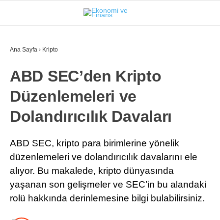
26.5
°
İSTANBUL
Ana Sayfa
›
Kripto
ABD SEC’den Kripto
GÜNDEM
Düzenlemeleri ve
EKONOMI
Dolandırıcılık Davaları
FINANS
BORSA
ABD SEC, kripto para birimlerine yönelik
düzenlemeleri ve dolandırıcılık davalarını ele
KRIPTO
alıyor. Bu makalede, kripto dünyasında
SEKTÖRLER
yaşanan son gelişmeler ve SEC’in bu alandaki
rolü hakkında derinlemesine bilgi bulabilirsiniz.
TEKNOLOJI
OTOMOBIL