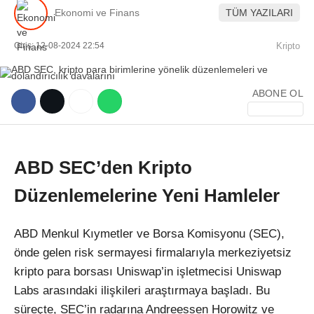
Ekonomi ve Finans
TÜM YAZILARI
Giriş: 12-08-2024 22:54
Kripto
ABONE OL
WhatsApp İhbar Hattı
ABD SEC’den Kripto
Facebook
Düzenlemelerine Yeni Hamleler
ABD Menkul Kıymetler ve Borsa Komisyonu (SEC),
Instagram
önde gelen risk sermayesi firmalarıyla merkeziyetsiz
kripto para borsası Uniswap’in işletmecisi Uniswap
Youtube
Labs arasındaki ilişkileri araştırmaya başladı. Bu
süreçte, SEC’in radarına Andreessen Horowitz ve