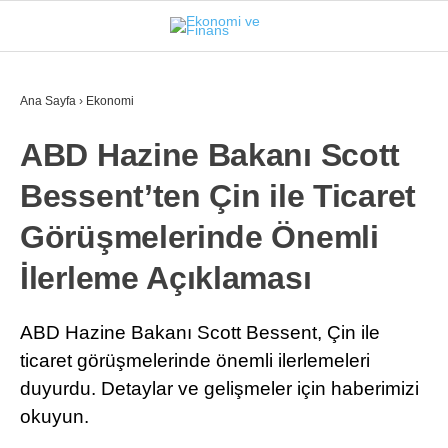
24.5
°
İSTANBUL
Ana Sayfa
›
Ekonomi
ABD Hazine Bakanı Scott
GÜNDEM
Bessent’ten Çin ile Ticaret
EKONOMI
Görüşmelerinde Önemli
FINANS
İlerleme Açıklaması
BORSA
KRIPTO
ABD Hazine Bakanı Scott Bessent, Çin ile
ticaret görüşmelerinde önemli ilerlemeleri
SEKTÖRLER
duyurdu. Detaylar ve gelişmeler için haberimizi
TEKNOLOJI
okuyun.
OTOMOBIL