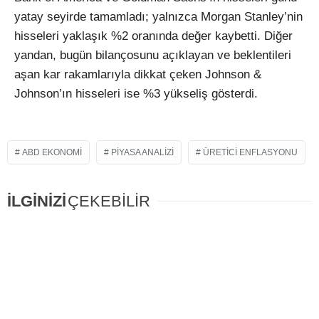
yatay seyirde tamamladı; yalnızca Morgan Stanley’nin
hisseleri yaklaşık %2 oranında değer kaybetti. Diğer
yandan, bugün bilançosunu açıklayan ve beklentileri
aşan kar rakamlarıyla dikkat çeken Johnson &
Johnson’ın hisseleri ise %3 yükseliş gösterdi.
ABD EKONOMI
PIYASA ANALIZI
ÜRETICI ENFLASYONU
İLGİNİZİ
ÇEKEBİLİR