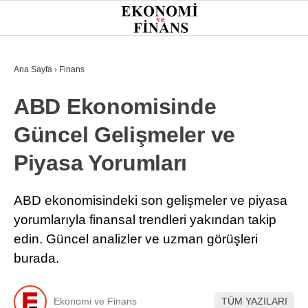
26.1
°
İSTANBUL
Ana Sayfa
›
Finans
ABD Ekonomisinde
GÜNDEM
Güncel Gelişmeler ve
EKONOMI
Piyasa Yorumları
FINANS
BORSA
ABD ekonomisindeki son gelişmeler ve piyasa
yorumlarıyla finansal trendleri yakından takip
KRIPTO
edin. Güncel analizler ve uzman görüşleri
SEKTÖRLER
burada.
TEKNOLOJI
Ekonomi ve Finans
TÜM YAZILARI
OTOMOBIL