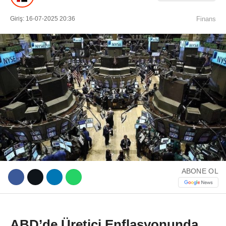
Giriş: 16-07-2025 20:36
Finans
WhatsApp İhbar Hattı
Facebook
ABONE OL
Instagram
Youtube
ABD’de Üretici Enflasyonunda