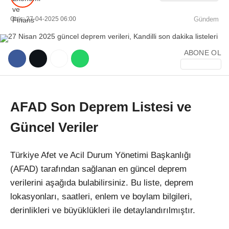
Giriş: 27-04-2025 06:00
Gündem
ABONE OL
WhatsApp İhbar Hattı
AFAD Son Deprem Listesi ve
Güncel Veriler
Facebook
Türkiye Afet ve Acil Durum Yönetimi Başkanlığı
(AFAD) tarafından sağlanan en güncel deprem
Instagram
verilerini aşağıda bulabilirsiniz. Bu liste, deprem
lokasyonları, saatleri, enlem ve boylam bilgileri,
Youtube
derinlikleri ve büyüklükleri ile detaylandırılmıştır.