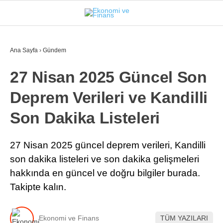
25.4
°
İSTANBUL
Ana Sayfa
›
Gündem
27 Nisan 2025 Güncel Son
GÜNDEM
Deprem Verileri ve Kandilli
EKONOMI
Son Dakika Listeleri
FINANS
BORSA
27 Nisan 2025 güncel deprem verileri, Kandilli
son dakika listeleri ve son dakika gelişmeleri
KRIPTO
hakkında en güncel ve doğru bilgiler burada.
SEKTÖRLER
Takipte kalın.
TEKNOLOJI
Ekonomi ve Finans
TÜM YAZILARI
OTOMOBIL