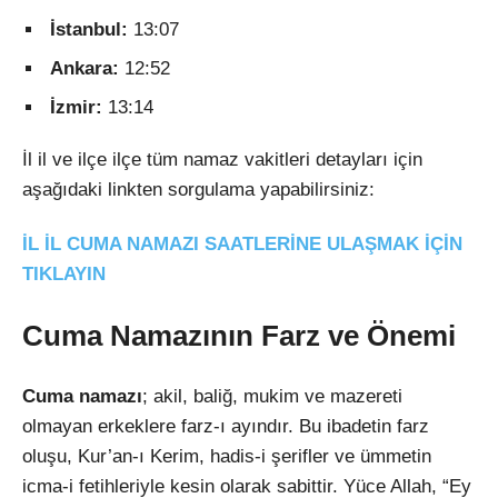
İstanbul:
13:07
Ankara:
12:52
İzmir:
13:14
İl il ve ilçe ilçe tüm namaz vakitleri detayları için
aşağıdaki linkten sorgulama yapabilirsiniz:
İL İL CUMA NAMAZI SAATLERİNE ULAŞMAK İÇİN
TIKLAYIN
Cuma Namazının Farz ve Önemi
Cuma namazı
; akil, baliğ, mukim ve mazereti
olmayan erkeklere farz-ı ayındır. Bu ibadetin farz
oluşu, Kur’an-ı Kerim, hadis-i şerifler ve ümmetin
icma-i fetihleriyle kesin olarak sabittir. Yüce Allah, “Ey