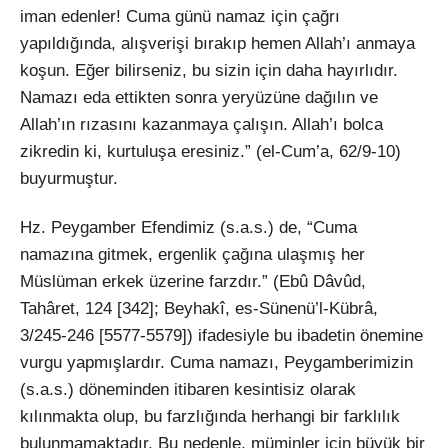
iman edenler! Cuma günü namaz için çağrı
yapıldığında, alışverişi bırakıp hemen Allah’ı anmaya
koşun. Eğer bilirseniz, bu sizin için daha hayırlıdır.
Namazı eda ettikten sonra yeryüzüne dağılın ve
Allah’ın rızasını kazanmaya çalışın. Allah’ı bolca
zikredin ki, kurtuluşa eresiniz.” (el-Cum’a, 62/9-10)
buyurmuştur.
Hz. Peygamber Efendimiz (s.a.s.) de, “Cuma
namazına gitmek, ergenlik çağına ulaşmış her
Müslüman erkek üzerine farzdır.” (Ebû Dâvûd,
Tahâret, 124 [342]; Beyhakî, es-Sünenü’l-Kübrâ,
3/245-246 [5577-5579]) ifadesiyle bu ibadetin önemine
vurgu yapmışlardır. Cuma namazı, Peygamberimizin
(s.a.s.) döneminden itibaren kesintisiz olarak
kılınmakta olup, bu farzlığında herhangi bir farklılık
bulunmamaktadır. Bu nedenle, müminler için büyük bir