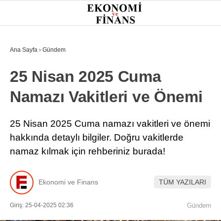
30.4
°
İSTANBUL
Ana Sayfa
›
Gündem
25 Nisan 2025 Cuma
GÜNDEM
Namazı Vakitleri ve Önemi
EKONOMI
FINANS
25 Nisan 2025 Cuma namazı vakitleri ve önemi
hakkında detaylı bilgiler. Doğru vakitlerde
BORSA
namaz kılmak için rehberiniz burada!
KRIPTO
SEKTÖRLER
Ekonomi ve Finans
TÜM YAZILARI
TEKNOLOJI
Giriş: 25-04-2025 02:36
Gündem
OTOMOBIL