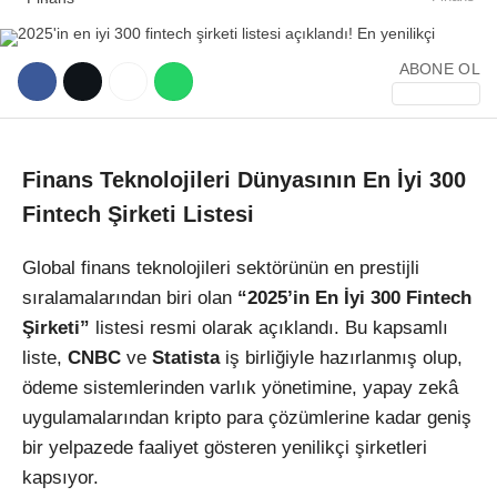
ABONE OL
WhatsApp İhbar Hattı
Finans Teknolojileri Dünyasının En İyi 300
Fintech Şirketi Listesi
Global finans teknolojileri sektörünün en prestijli
Facebook
sıralamalarından biri olan
“2025’in En İyi 300 Fintech
Şirketi”
listesi resmi olarak açıklandı. Bu kapsamlı
liste,
CNBC
ve
Statista
iş birliğiyle hazırlanmış olup,
ödeme sistemlerinden varlık yönetimine, yapay zekâ
Instagram
uygulamalarından kripto para çözümlerine kadar geniş
bir yelpazede faaliyet gösteren yenilikçi şirketleri
Youtube
kapsıyor.