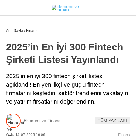
31.9
°
İSTANBUL
Ana Sayfa
›
Finans
2025’in En İyi 300 Fintech
GÜNDEM
Şirketi Listesi Yayınlandı
EKONOMI
FINANS
2025’in en iyi 300 fintech şirketi listesi
açıklandı! En yenilikçi ve güçlü fintech
BORSA
firmalarını keşfedin, sektör trendlerini yakalayın
KRIPTO
ve yatırım fırsatlarını değerlendirin.
SEKTÖRLER
Ekonomi ve Finans
TÜM YAZILARI
TEKNOLOJI
Giriş: 16-07-2025 16:06
Finans
OTOMOBIL