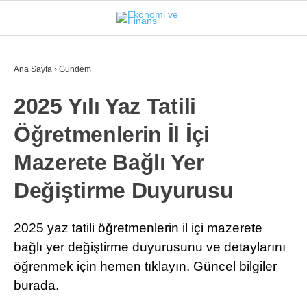
25
°
İSTANBUL
Ana Sayfa
›
Gündem
2025 Yılı Yaz Tatili
GÜNDEM
Öğretmenlerin İl İçi
EKONOMI
Mazerete Bağlı Yer
FINANS
Değiştirme Duyurusu
BORSA
KRIPTO
2025 yaz tatili öğretmenlerin il içi mazerete
bağlı yer değiştirme duyurusunu ve detaylarını
SEKTÖRLER
öğrenmek için hemen tıklayın. Güncel bilgiler
TEKNOLOJI
burada.
OTOMOBIL