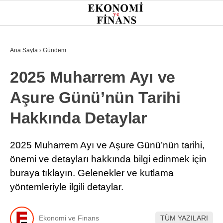
26.3
°
İSTANBUL
Ana Sayfa
›
Gündem
2025 Muharrem Ayı ve
GÜNDEM
Aşure Günü’nün Tarihi
EKONOMI
Hakkında Detaylar
FINANS
BORSA
2025 Muharrem Ayı ve Aşure Günü’nün tarihi,
önemi ve detayları hakkında bilgi edinmek için
KRIPTO
buraya tıklayın. Gelenekler ve kutlama
SEKTÖRLER
yöntemleriyle ilgili detaylar.
TEKNOLOJI
Ekonomi ve Finans
TÜM YAZILARI
OTOMOBIL