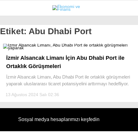
26.1
°
İSTANBUL
Etiket:
Abu Dhabi Port
GÜNDEM
İzmir Alsancak Limanı İçin Abu Dhabi Port ile
EKONOMI
Ortaklık Görüşmeleri
FINANS
İzmir Alsancak Limanı, Abu Dhabi Port ile ortaklık görüşmeleri
yaparak uluslararası ticaret potansiyelini arttırmayı hedefliyor.
BORSA
13 Ağustos 2024 Salı 02:36
KRIPTO
SEKTÖRLER
Sosyal medya hesaplarımızı keşfedin
TEKNOLOJI
OTOMOBIL